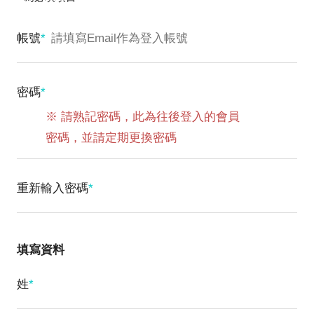
帳號
*
密碼
*
※ 請熟記密碼，此為往後登入的會員
密碼，並請定期更換密碼
重新輸入密碼
*
填寫資料
姓
*