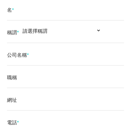
名
*
稱謂
*
公司名稱
*
職稱
網址
電話
*