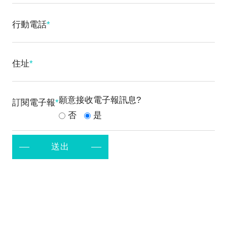
行動電話
*
住址
*
願意接收電子報訊息?
訂閱電子報
*
否
是
送出