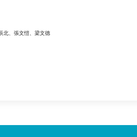
辰北、張文愷、梁文德