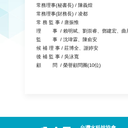
常務理事(秘書長) / 陳義煌
常務理事(財務長) / 凌都
常 務 監 事 / 唐振惟
理 事 / 賴明斌、劉崇睿、鄧建宏、曲
監 事 / 沈瑋霖、陳俞安
候 補 理 事 / 莊博全、謝婷安
後 補 監 事 / 吳泳寬
顧 問 / 榮譽顧問團(10位)
台灣水科技協會